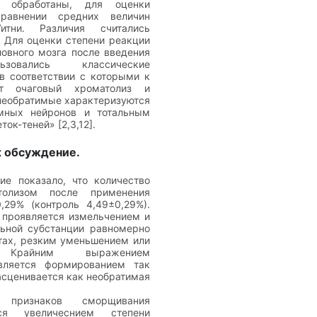
и обработаны, для оценки
равнении средних величин
итни. Различия считались
 Для оценки степени реакции
овного мозга после введения
зовались классические
в соответствии с которыми к
ят очаговый хроматолиз и
необратимые характеризуются
мных нейронов и тотальным
ок-теней» [2,3,12].
х обсуждение.
ие показало, что количество
толизом после применения
,29% (контроль 4,49±0,29%).
 проявляется измельчением и
ьной субстанции равномерно
тах, резким уменьшением или
 Крайним выражением
вляется формированием так
асценивается как необратимая
 признаков сморщивания
тся увеличеснием степени