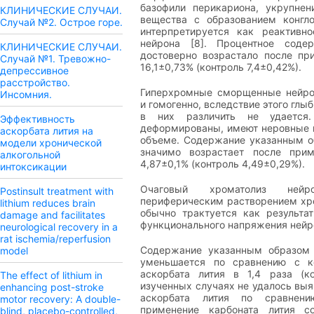
базофили перикариона, укрупнен
КЛИНИЧЕСКИЕ СЛУЧАИ.
вещества с образованием конгло
Случай №2. Острое горе.
интерпретируется как реактивно
нейрона [8]. Процентное соде
КЛИНИЧЕСКИЕ СЛУЧАИ.
достоверно возрастало после пр
Случай №1. Тревожно-
16,1±0,73% (контроль 7,4±0,42%).
депрессивное
расстройство.
Гиперхромные сморщенные нейро
Инсомния.
и гомогенно, вследствие этого гл
в них различить не удается
Эффективность
деформированы, имеют неровные 
аскорбата лития на
объеме. Содержание указанным о
модели хронической
значимо возрастает после прим
алкогольной
4,87±0,1% (контроль 4,49±0,29%).
интоксикации
Очаговый хроматолиз нейр
Postinsult treatment with
периферическим растворением хро
lithium reduces brain
обычно трактуется как результа
damage and facilitates
функционального напряжения нейр
neurological recovery in a
rat ischemia/reperfusion
Содержание указанным образом 
model
уменьшается по сравнению с к
аскорбата лития в 1,4 раза (ко
The effect of lithium in
изученных случаях не удалось вы
enhancing post-stroke
аскорбата лития по сравнени
motor recovery: A double-
применение карбоната лития с
blind, placebo-controlled,