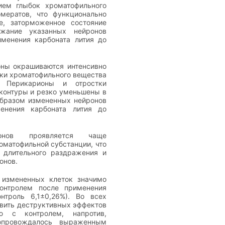
ием глыбок хроматофильного
мератов, что функционально
е, заторможенное состояние
ржание указанных нейронов
именения карбоната лития до
ны окрашиваются интенсивно
ыбки хроматофильного вещества
. Перикарионы и отростки
контуры и резко уменьшены в
бразом измененных нейронов
енения карбоната лития до
онов проявляется чаще
матофильной субстанции, что
т длительного раздражения и
онов.
измененных клеток значимо
онтролем после применения
нтроль 6,1±0,26%). Во всех
явить деструктивных эффектов
ю с контролем, напротив,
опровождалось выраженным