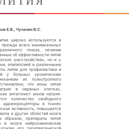
 ЛИТИЯ
ов Е.В., Чучалин В.С.
ития широко используются в
, прежде всего маниакальных
азличного генеза, лечении
анные об эффективности лития
еских расстройствах, но и у
ми, эпилепсией и различными
ты лития для профилактики и
ий у больных хроническим
механизм их психотропного
Установлено, что ионы лития
атрия в нервных клетках,
как антагонист ионов натрия.
ся количество свободного
а адренорецепторы в тканях
еская активность, повышается
ампа и других областей мозга
м образом, препараты лития
е в мозге нейрохимические
основе его терапевтической