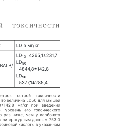
Й ТОКСИЧНОСТИ
х
LD в мг/кг
LD
4365,1±231,7
10
LD
50
BALB/
4844,8±142,8
LD
90
5377,1±285,4
етров острой токсичности
 что величина LD50 для мышей
8±142,8 мг/кг при введении
е. уровень его токсического
о раз ниже, чем у карбоната
по литературным данным 753,0
орбиновой кислоты в указанном