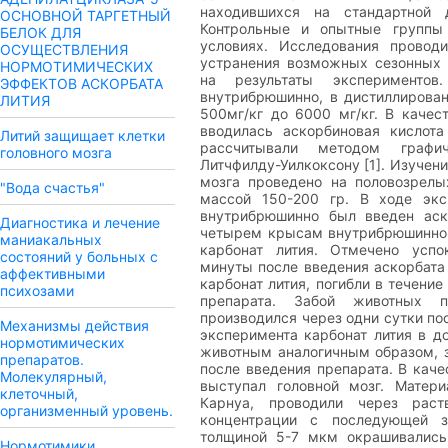
находившихся на стандартной 
ОСНОВНОЙ ТАРГЕТНЫЙ
Контрольные и опытные группы
БЕЛОК ДЛЯ
условиях. Исследования провод
ОСУЩЕСТВЛЕНИЯ
устранения возможных сезонных 
НОРМОТИМИЧЕСКИХ
на результаты экспериментов
ЭФФЕКТОВ АСКОРБАТА
внутрибрюшинно, в дистиллирован
ЛИТИЯ
500мг/кг до 6000 мг/кг. В качес
вводилась аскорбиновая кислота
Литий защищает клетки
рассчитывали методом графич
головного мозга
Литчфилду-Уилкоксону [1]. Изучени
мозга проведено на половозрелы
"Вода счастья"
массой 150-200 гр. В ходе эк
внутрибрюшинно был введен аск
Диагностика и лечение
четырем крысам внутрибрюшинно 
маниакальных
карбонат лития. Отмечено успо
состояний у больных с
минуты после введения аскорбата
аффективными
карбонат лития, погибли в течени
психозами
препарата. Забой животных п
производился через одни сутки по
Механизмы действия
эксперимента карбонат лития в д
нормотимических
животным аналогичным образом, з
препаратов.
после введения препарата. В кач
Молекулярный,
выступал головной мозг. Матер
клеточный,
Карнуа, проводили через раст
организменный уровень.
концентрации с последующей з
толщиной 5-7 мкм окрашивались
Нормотимики.