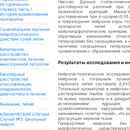
Нисслю. Данные статистическ
Историческая
достоверности различий при с
справка.Часть I.
применялся критерий Манна-У
История возникновения
достоверными при p-уровне<0,05.
препаратов
и повреждения нейронов коры гол
препаратов лития исполь
Сравнительное изучение
нейроморфологические критерии, 
нейротоксического
обратимым изменениям относ
действия солей лития
гиперхромию без сморщивания, а 
наличием сморщенных гиперхро
Биполярное
хроматолизом с образованием «клет
расстройство:
комплексное лечение
Результаты исследования и и
многогранной патологии
Нейрогистологическое исследован
Биполярные
нейронов с тотальным хрома
расстройства:
карбоната лития составило 8,8±0
классификация,
Тотальный хроматолиз в нейронах
эпидемиология,
растворением глыбок хроматофил
диагностика и лечение
по всему перикариону и в дендри
исчезновением ядрышек.
Внимание, литий!
хроматолитических нарушений я
назыавемых «клеток-теней», что р
КЛИНИЧЕСКИЕ СЛУЧАИ.
деструкция нервной ткани.
Случай №3. Школьный
Гиперхромия нейронов без
невроз
морфологически характеризуе