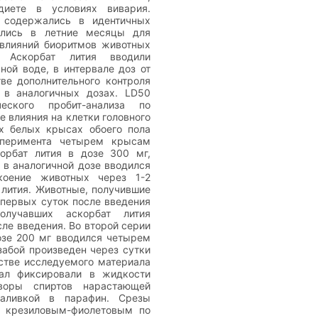
диете в условиях вивария.
 содержались в идентичных
ились в летние месяцы для
влияний биоритмов животных
. Аскорбат лития вводили
ной воде, в интервале доз от
тве дополнительного контроля
 в аналогичных дозах. LD50
еского пробит-анализа по
е влияния на клетки головного
х белых крысах обоего пола
сперимента четырем крысам
орбат лития в дозе 300 мг,
в аналогичной дозе вводился
коение животных через 1-2
 лития. Животные, получившие
е первых суток после введения
олучавших аскорбат лития
сле введения. Во второй серии
озе 200 мг вводился четырем
абой произведен через сутки
естве исследуемого материала
иал фиксировали в жидкости
воры спиртов нарастающей
аливкой в парафин. Срезы
 крезиловым-фиолетовым по