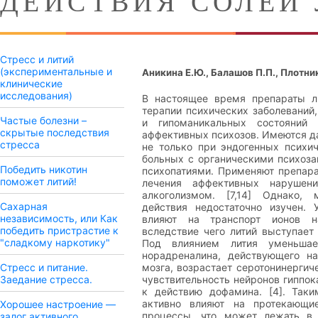
ДЕЙСТВИЯ СОЛЕЙ
Стресс и литий
(экспериментальные и
Аникина Е.Ю., Балашов П.П., Плотник
клинические
исследования)
В настоящее время препараты л
терапии психических заболеваний
Частые болезни –
и гипоманикальных состояний р
скрытые последствия
аффективных психозов. Имеются д
стресса
не только при эндогенных психич
больных с органическими психоза
Победить никотин
психопатиями. Применяют препара
поможет литий!
лечения аффективных нарушен
алкоголизмом. [7,14] Однако, 
Сахарная
действия недостаточно изучен. 
независимость, или Как
влияют на транспорт ионов н
победить пристрастие к
вследствие чего литий выступает 
"сладкому наркотику"
Под влиянием лития уменьшает
норадреналина, действующего н
Стресс и питание.
мозга, возрастает серотонинергич
Заедание стресса.
чувствительность нейронов гиппок
к действию дофамина. [4]. Таки
активно влияют на протекающи
Хорошее настроение —
процессы, что может лежать в 
залог активного