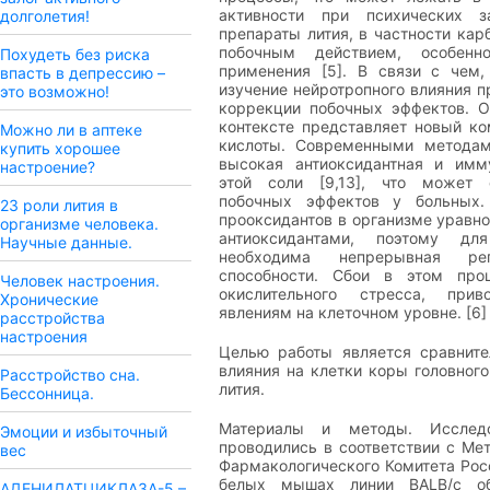
активности при психических за
долголетия!
препараты лития, в частности кар
побочным действием, особенн
Похудеть без риска
применения [5]. В связи с чем,
впасть в депрессию –
изучение нейротропного влияния п
это возможно!
коррекции побочных эффектов. О
контексте представляет новый ко
Можно ли в аптеке
кислоты. Современными методам
купить хорошее
высокая антиоксидантная и имму
настроение?
этой соли [9,13], что может 
побочных эффектов у больных. 
23 роли лития в
прооксидантов в организме уравн
организме человека.
антиоксидантами, поэтому дл
Научные данные.
необходима непрерывная рег
способности. Сбои в этом про
Человек настроения.
окислительного стресса, при
Хронические
явлениям на клеточном уровне. [6]
расстройства
настроения
Целью работы является сравните
влияния на клетки коры головного
Расстройство сна.
лития.
Бессонница.
Материалы и методы. Исследо
Эмоции и избыточный
проводились в соответствии с М
вес
Фармакологического Комитета Рос
белых мышах линии BALB/c об
АДЕНИЛАТЦИКЛАЗА-5 –