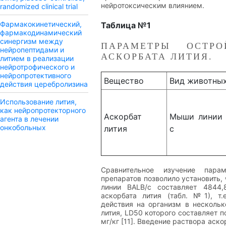
нейротоксическим влиянием.
randomized clinical trial
Фармакокинетический,
Таблица №1
фармакодинамический
синергизм между
ПАРАМЕТРЫ ОСТРО
нейропептидами и
АСКОРБАТА ЛИТИЯ.
литием в реализации
нейротрофического и
нейропротективного
Вещество
Вид животны
действия церебролизина
Использование лития,
как нейропротекторного
Аскорбат
Мыши линии 
агента в лечении
онкобольных
лития
с
Сравнительное изучение парам
препаратов позволило установить,
линии BALB/с составляет 4844,
аскорбата лития (табл. №1), т.
действия на организм в нескольк
лития, LD50 которого составляет 
мг/кг [11]. Введение раствора аск