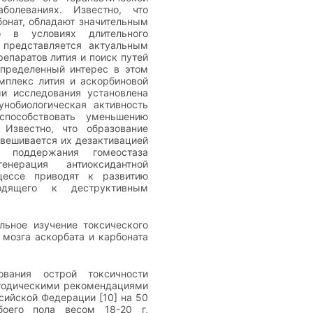
болеваниях. Известно, что
бонат, обладают значительным
о в условиях длительного
 представляется актуальным
репаратов лития и поиск путей
пределенный интерес в этом
мплекс лития и аскорбиновой
и исследования установлена
нобиологическая активность
способствовать уменьшению
Известно, что образование
овешивается их дезактивацией
я поддержания гомеостаза
енерация антиоксидантной
цессе приводят к развитию
водящего к деструктивным
льное изучение токсического
 мозга аскорбата и карбоната
вания острой токсичности
етодическими рекомендациями
сийской Федерации [10] на 50
оего пола весом 18-20 г,